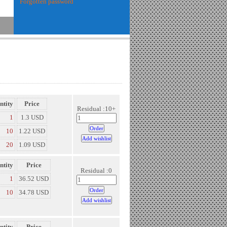
Forgotten password
ntity
Price
Residual :10+
1
1.3 USD
10
1.22 USD
20
1.09 USD
ntity
Price
Residual :0
1
36.52 USD
10
34.78 USD
ntity
Price