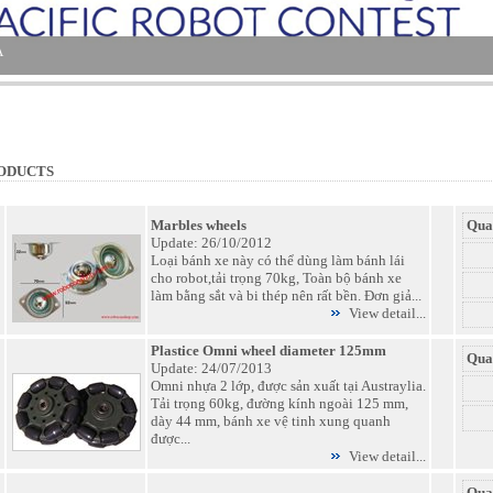
ODUCTS
Marbles wheels
Qua
Update: 26/10/2012
Loại bánh xe này có thể dùng làm bánh lái
cho robot,tải trọng 70kg, Toàn bộ bánh xe
làm bằng sắt và bi thép nên rất bền. Đơn giả...
View detail...
Plastice Omni wheel diameter 125mm
Qua
Update: 24/07/2013
Omni nhựa 2 lớp, được sản xuất tại Austraylia.
Tải trọng 60kg, đường kính ngoài 125 mm,
dày 44 mm, bánh xe vệ tinh xung quanh
được...
View detail...
Qua