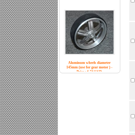
Aluminum wheels diameter
145mm (use for gear motor ) -
Price : 6.74 USD
Aluminum wheels diameter