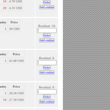
10
4.78 USD
20
4.35 USD
ntity
Price
Residual :10
1
30 USD
ntity
Price
Residual :6
1
43.48 USD
ntity
Price
Residual :0
1
28.26 USD
10
27.39 USD