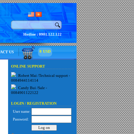
Hotline : 0901.122.122
0
USD
ACT US
ONLINE SUPPORT
Robert Mai /Technical support -
0084944114114
Candy Bui /Sale -
0084901122122
LOGIN /
REGISTRATION
User name:
Password: