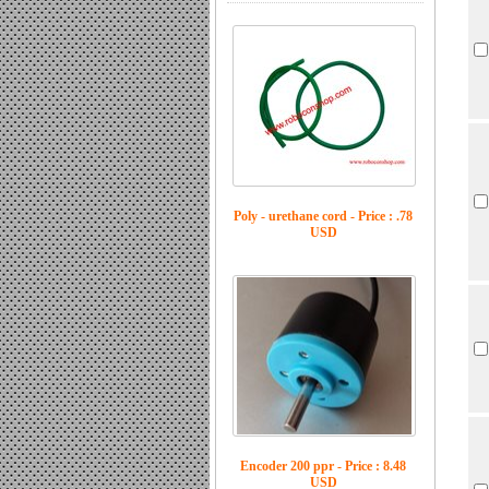
Poly - urethane cord - Price : .78
USD
Encoder 200 ppr - Price : 8.48
USD