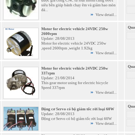
được gia công CNC từ loại nhôm cứng 6061
siêu bền giúp bánh chạy êm và giảm hao mòn
đá...
View detail...
Qua
Motor for electric vehicle 24VDC 250w
2600rpm
Update: 28/08/2013
Motor for electric vehicle 24VDC 250w
,speed 2600rpm ,weight 1.92kg
View detail...
Qua
Motor for electric vehicle 24VDC 250w
337rpm
Update: 21/08/2014
This gear motor using for electric bicycle
Speed 337rpm
View detail...
Qua
Động cơ Servo có bộ giảm tốc rời loại 60W
Update: 28/08/2013
Động cơ Servo có bộ giảm tốc rời loại 60W
View detail...