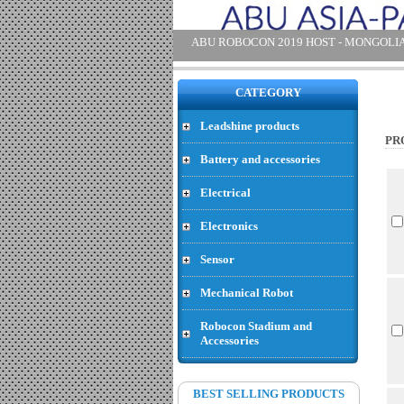
CATEGORY
Leadshine products
PR
Battery and accessories
SRF 06 - Price : 27.39 USD
Electrical
Electronics
Sensor
Mechanical Robot
Robocon Stadium and
Accessories
Jack connector XT 60 female -
Price : .43 USD
BEST SELLING PRODUCTS