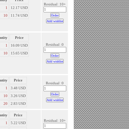
Residual :10+
1
12.17 USD
10
11.74 USD
ntity
Price
Residual :0
1
16.09 USD
10
15.65 USD
ntity
Price
Residual :0
1
3.48 USD
10
3.26 USD
20
2.83 USD
ntity
Price
Residual :10+
1
5.22 USD