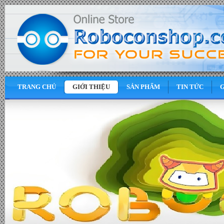
TRANG CHỦ
GIỚI THIỆU
SẢN PHẨM
TIN TỨC
G
0
VND