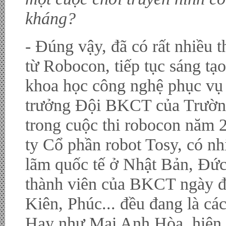
kháng?
- Đúng vậy, đã có rất nhiều t
từ Robocon, tiếp tục sáng tạ
khoa học công nghệ phục vụ
trưởng Đội BKCT của Trườn
trong cuộc thi robocon năm 
ty Cổ phần robot Tosy, có nh
lãm quốc tế ở Nhật Bản, Đứ
thành viên của BKCT ngày 
Kiên, Phúc... đều đang là cá
Hay như Mai Anh Hòa, hiện 