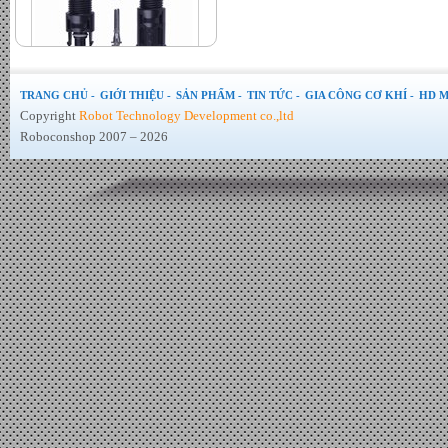
Jack MC4 đầu bấm chính hãng
- Đơn giá : LiÃªn há»‡
TRANG CHỦ -
GIỚI THIỆU -
SẢN PHẨM -
TIN TỨC -
GIA CÔNG CƠ KHÍ -
HD M
Copyright
Robot Technology Development co.,ltd
Roboconshop 2007 – 2026
Bộ hòa lưới Inverter Sofar 6kw
- Đơn giá : LiÃªn há»‡