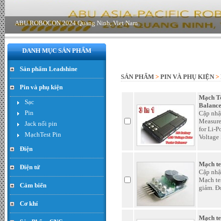
Động cơ Servo có bộ giảm tốc
rời loại 60W - Đơn giá : 650.000
VND
DANH MỤC SẢN PHẨM
Sản phẩm Leadshine
SẢN PHẨM
>
PIN VÀ PHỤ KIỆN
>
Pin và phụ kiện
Mạch Te
Sạc
Balance
Pin
Cập nhậ
Measurea
Jack nối pin
for Li-P
MạchTest Pin
Voltage
Điện
Động cơ Planet 24V 60w
Mạch tes
Điện tử
468rpm encoder 13ppr - Đơn
Cập nhậ
giá : LiÃªn há»‡
Mạch tes
Cảm biến
giảm. Đo
Cơ khí
Mạch tes