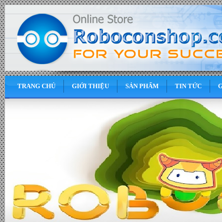
TRANG CHỦ
GIỚI THIỆU
SẢN PHẨM
TIN TỨC
G
0
VND