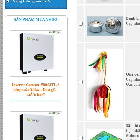
Năng Lượng mặt trời
Hạt thóc - Đơn giá : 300.000
VND
Bánh bi
SẢN PHẨM MUA NHIỀU
Cập nhậ
Quả còn
Cập nhậ
Quả còn
Inverter Growatt 5500MTL-S
công suất 5.5kw - Đơn giá :
LiÃªn há»‡
Sân thi
Cập nhậ
Robocon