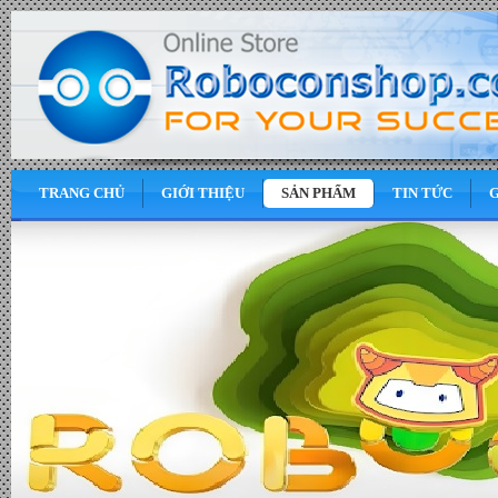
TRANG CHỦ
GIỚI THIỆU
SẢN PHẨM
TIN TỨC
G
0
VND
Động cơ Servo có bộ giảm tốc
rời loại 60W - Đơn giá : 650.000
VND