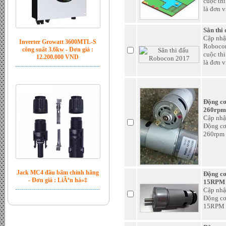
cuộc thi
là đơn v
Sân thi
Cập nhậ
Inverter Growatt 3600MTL-S
Robocon
công suất 3.6kw - Đơn giá :
cuộc thi
12.200.000 VND
là đơn v
Động cơ
260rpm
Cập nhậ
Động cơ
260rpm
Jack MC4 đầu bấm chính hãng
Động c
- Đơn giá : LiÃªn há»‡
15RPM 
Cập nhậ
Động c
15RPM 