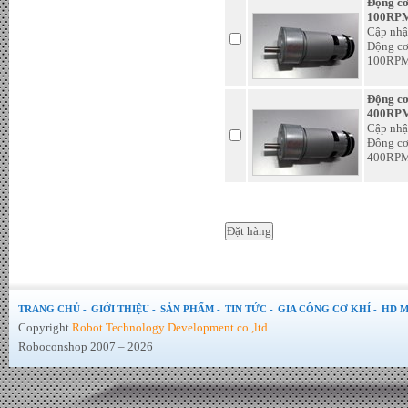
Động c
100RPM
Cập nhậ
Động c
100RPM
Động c
400RPM
Cập nhậ
Bộ hòa lưới Inverter Sofar 6kw
Động c
- Đơn giá : LiÃªn há»‡
400RPM
TRANG CHỦ -
GIỚI THIỆU -
SẢN PHẨM -
TIN TỨC -
GIA CÔNG CƠ KHÍ -
HD M
Copyright
Robot Technology Development co.,ltd
Roboconshop 2007 – 2026
Tấm Pin mặt trời 370W Mono
PERC chính hãng JA Sollar -
Đơn giá : LiÃªn há»‡