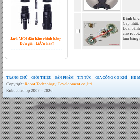
Bánh bi c
Cập nhật:
Loại bánh
cho robot
làm bằng s
Jack MC4 đầu bấm chính hãng
- Đơn giá : LiÃªn há»‡
TRANG CHỦ -
GIỚI THIỆU -
SẢN PHẨM -
TIN TỨC -
GIA CÔNG CƠ KHÍ -
HD M
Copyright
Robot Technology Development co.,ltd
Roboconshop 2007 – 2026
Bộ hòa lưới Inverter Sofar 6kw
- Đơn giá : LiÃªn há»‡