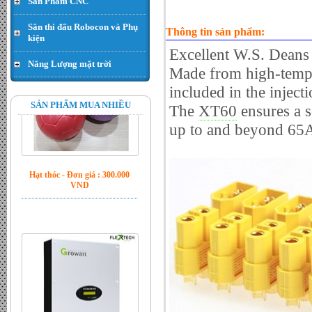
Sản Phẩm CNC
Sân thi đấu Robocon và Phụ
Thông tin sản phẩm:
kiện
Excellent W.S. Deans
Năng Lượng mặt trời
Made from high-temp 
included in the injec
SẢN PHẨM MUA NHIỀU
The
ensures a s
XT60
Hạt thóc - Đơn giá : 300.000
up to and beyond 65A
VND
Inverter Growatt 5500MTL-S
công suất 5.5kw - Đơn giá :