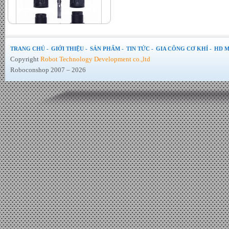
Jack MC4 đầu bấm chính hãng
- Đơn giá : LiÃªn há»‡
TRANG CHỦ -
GIỚI THIỆU -
SẢN PHẨM -
TIN TỨC -
GIA CÔNG CƠ KHÍ -
HD M
Copyright
Robot Technology Development co.,ltd
Roboconshop 2007 – 2026
Bộ hòa lưới Inverter Sofar 6kw
- Đơn giá : LiÃªn há»‡