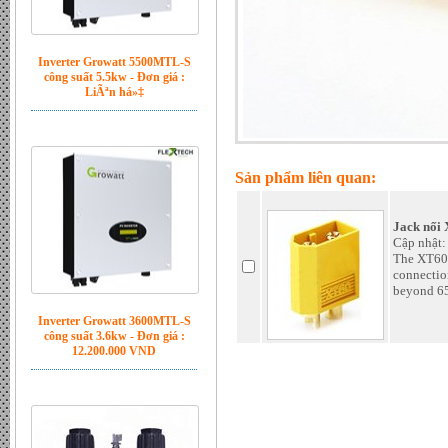
LiÃªn há»‡
Sản phẩm liên quan:
Jack nối 
Inverter Growatt 3600MTL-S
Cập nhật:
công suất 3.6kw - Đơn giá :
The XT60 
12.200.000 VND
connection
beyond 65