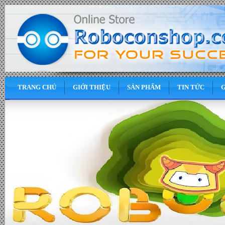
TRANG CHỦ
GIỚI THIỆU
SẢN PHẨM
TIN TỨC
G
0
VND