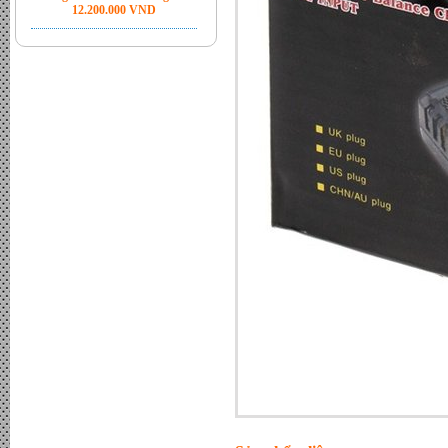
Jack MC4 đầu bấm chính hãng
- Đơn giá : LiÃªn há»‡
Bộ hòa lưới Inverter Sofar 6kw