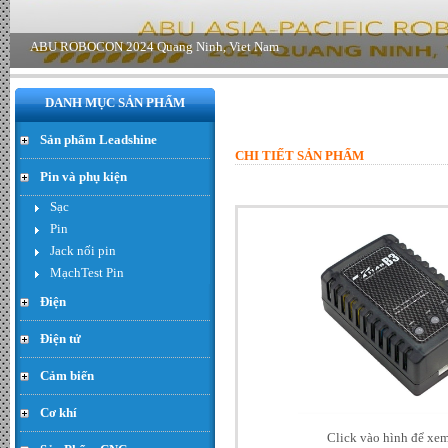
DANH MỤC SẢN PHẨM
Sản phẩm Leadshine
CHI TIẾT SẢN PHẨM
Pin và phụ kiện
Sạc
Pin
Động cơ Servo có bộ giảm tốc
rời loại 60W - Đơn giá : 650.000
Jack nối pin
VND
MạchTest Pin
Điện
Điện tử
Cảm biến
Cơ khí
Click vào hình để xe