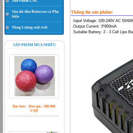
Sản Phẩm CNC
Sân thi đấu Robocon và Phụ
Thông tin sản phẩm:
Động cơ Planet 24V 60w
kiện
468rpm encoder 13ppr - Đơn
.Input Voltage: 100-240V AC 50/60
giá : LiÃªn há»‡
.Output Current: 3*800mA
Năng Lượng mặt trời
.Suitable Battery: 2 - 3 Cell Lipo Ba
SẢN PHẨM MUA NHIỀU
Hạt thóc - Đơn giá : 300.000
VND