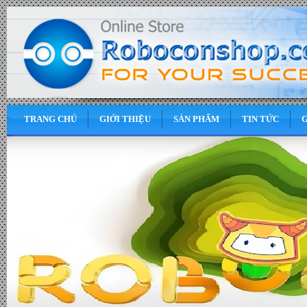
TRANG CHỦ
GIỚI THIỆU
SẢN PHẨM
TIN TỨC
G
0
VND