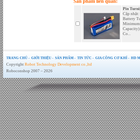
Sản phẩm liên quan:
- Đơn giá : LiÃªn há»‡
Pin Turn
Cập nhật:
Battery 
Minimum 
Capacity)
Co...
TRANG CHỦ -
GIỚI THIỆU -
SẢN PHẨM -
TIN TỨC -
GIA CÔNG CƠ KHÍ -
HD M
Copyright
Robot Technology Development co.,ltd
Roboconshop 2007 – 2026
Tấm Pin mặt trời 370W Mono
PERC chính hãng JA Sollar -
Đơn giá : LiÃªn há»‡