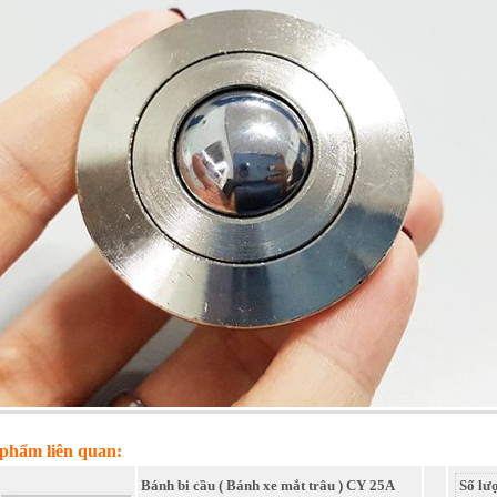
phẩm liên quan:
Bánh bi cầu ( Bánh xe mắt trâu ) CY 25A
Số lư