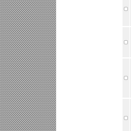
Tấm Pin mặt trời 370W Mono
PERC chính hãng JA Sollar -
Đơn giá : LiÃªn há»‡