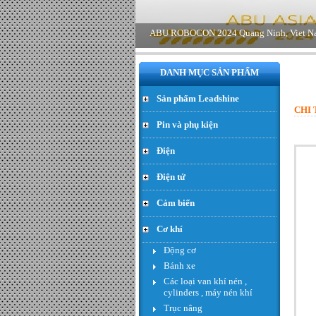
DANH MỤC SẢN PHẨM
Sản phẩm Leadshine
CHI 
Động cơ Servo có bộ giảm tốc
Pin và phụ kiện
rời loại 60W - Đơn giá : 650.000
VND
Điện
Điện tử
Cảm biến
Cơ khí
Động cơ
Bánh xe
Các loại van khí nén ,
cylinders , máy nén khí
Động cơ Planet 24V 60w
Trục nâng
468rpm encoder 13ppr - Đơn