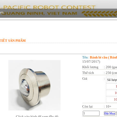
TIẾT SẢN PHẨM
Tên:
Bánh bi cầu ( Bánh
15/07/2017
)
Khối lượng
:
200 (ga
Thể tích
:
250 (cm
Giá
:
Số lượ
1
1
Còn lại
:
10+
Click vào hình để xem đầy đủ