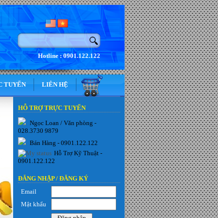
Hotline : 0901.122.122
C TUYẾN
LIÊN HỆ
HỖ TRỢ TRỰC TUYẾN
Ngọc Loan / Văn phòng -
028.3730 9879
Bán Hàng - 0901.122.122
Hỗ Trợ Kỹ Thuật -
0901.122.122
ĐĂNG NHẬP /
ĐĂNG KÝ
Email
Mật khẩu