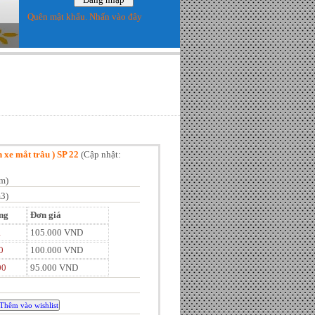
Quên mật khẩu. Nhấn vào đây
 xe mắt trâu ) SP 22
(
Cập nhật:
m)
3)
ng
Đơn giá
1
105.000 VND
0
100.000 VND
00
95.000 VND