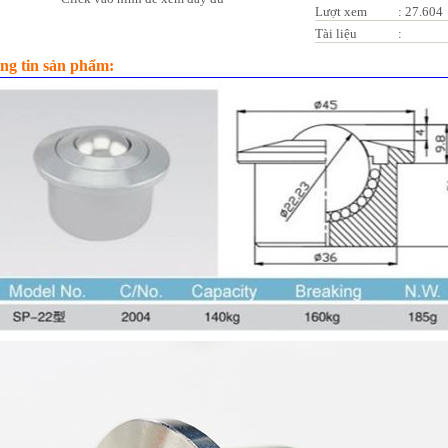
Lượt xem
:
27.604
Tài liệu
:
ng tin sản phẩm: