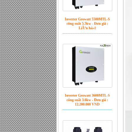
Inverter Growatt 5500MTL-S
công suất 5.5kw - Đơn giá :
LiÃªn há»‡
Inverter Growatt 3600MTL-S
công suất 3.6kw - Đơn giá :
12.200.000 VND