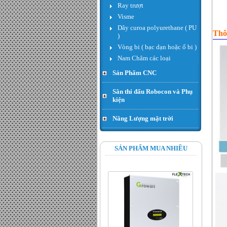
Ray trượt
giá : LiÃªn há»‡
Visme
Dây curoa polyurethane ( PU
Thô
)
Vòng bi ( bạc dạn hoặc ổ bi )
Nam Châm các loại
Sản Phẩm CNC
Sân thi đấu Robocon và Phụ
kiện
Năng Lượng mặt trời
Hạt thóc - Đơn giá : 300.000
VND
SẢN PHẨM MUA NHIỀU