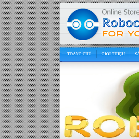
TRANG CHỦ
GIỚI THIỆU
S
0
VND