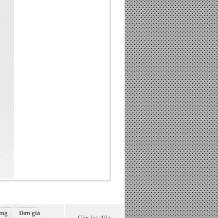
ợng
Đơn giá
Còn lại :10+