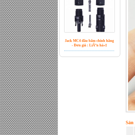
Jack MC4 đầu bấm chính hãng
- Đơn giá : LiÃªn há»‡
Bộ hòa lưới Inverter Sofar 6kw
- Đơn giá : LiÃªn há»‡
Sản 