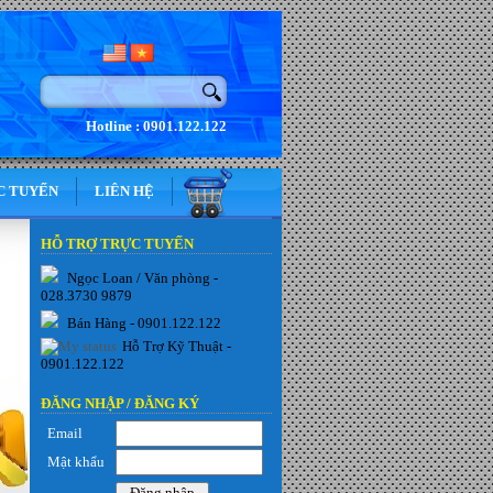
Hotline : 0901.122.122
C TUYẾN
LIÊN HỆ
HỖ TRỢ TRỰC TUYẾN
Ngọc Loan / Văn phòng -
028.3730 9879
Bán Hàng - 0901.122.122
Hỗ Trợ Kỹ Thuật -
0901.122.122
ĐĂNG NHẬP /
ĐĂNG KÝ
Email
Mật khẩu