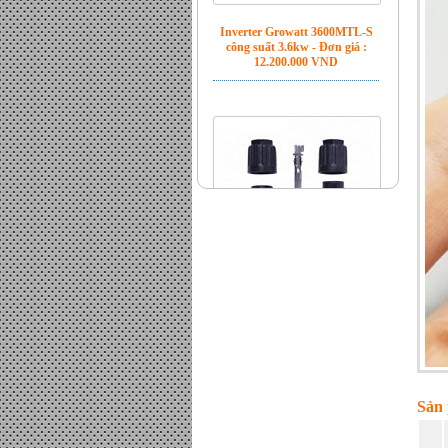
Jack MC4 đầu bấm chính hãng
- Đơn giá : LiÃªn há»‡
Bộ hòa lưới Inverter Sofar 6kw
Sản 
- Đơn giá : LiÃªn há»‡