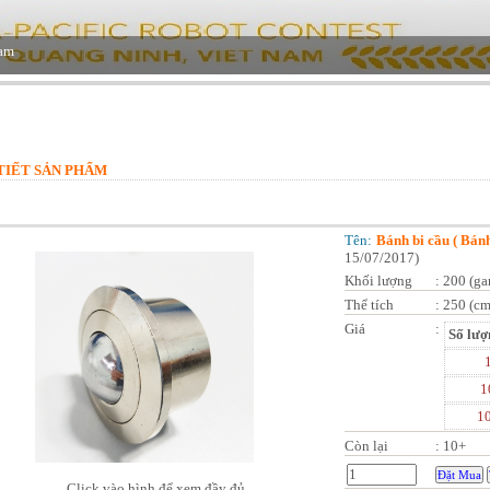
TIẾT SẢN PHẨM
Tên:
Bánh bi cầu ( Bánh
15/07/2017
)
Khối lượng
:
200 (ga
Thể tích
:
250 (cm
Giá
:
Số lượ
1
1
Còn lại
:
10+
Click vào hình để xem đầy đủ