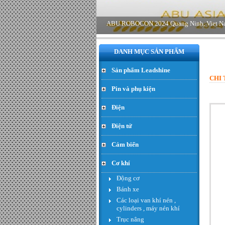
DANH MỤC SẢN PHẨM
Sản phẩm Leadshine
CHI 
Pin và phụ kiện
Động cơ Servo có bộ giảm tốc
rời loại 60W - Đơn giá : 650.000
Điện
VND
Điện tử
Cảm biến
Cơ khí
Động cơ
Bánh xe
Các loại van khí nén ,
cylinders , máy nén khí
Trục nâng
Động cơ Planet 24V 60w