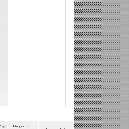
ợng
Đơn giá