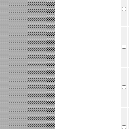
Tấm Pin mặt trời 370W Mono
PERC chính hãng JA Sollar -
Đơn giá : LiÃªn há»‡