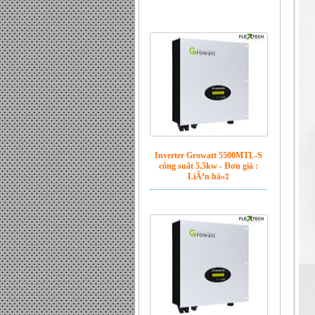
Inverter Growatt 5500MTL-S
công suất 5.5kw - Đơn giá :
LiÃªn há»‡
Inverter Growatt 3600MTL-S
công suất 3.6kw - Đơn giá :
12.200.000 VND