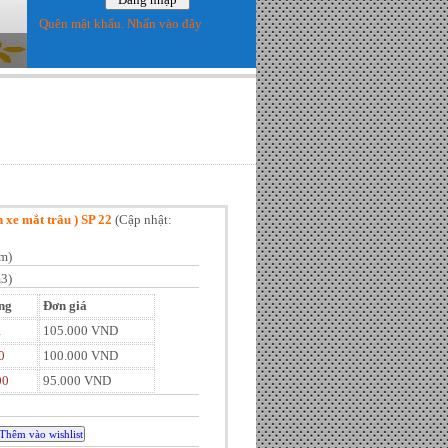
Quên mật khẩu. Nhấn vào đây
 xe mắt trâu ) SP 22
(
Cập nhật:
m)
3)
ng
Đơn giá
1
105.000 VND
0
100.000 VND
00
95.000 VND