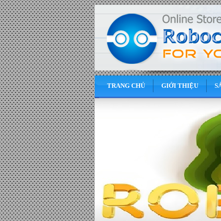
TRANG CHỦ
GIỚI THIỆU
S
0
VND