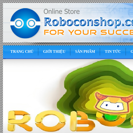
TRANG CHỦ
GIỚI THIỆU
SẢN PHẨM
TIN TỨC
G
0
VND