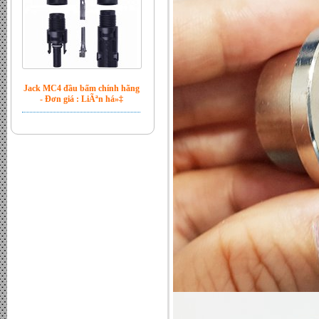
Jack MC4 đầu bấm chính hãng
- Đơn giá : LiÃªn há»‡
Bộ hòa lưới Inverter Sofar 6kw
- Đơn giá : LiÃªn há»‡