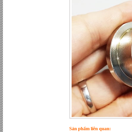
Tấm Pin mặt trời 370W Mono
PERC chính hãng JA Sollar -
Đơn giá : LiÃªn há»‡
Sản phẩm liên quan: