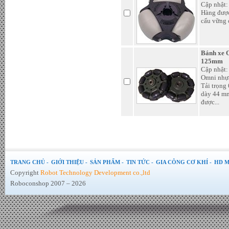
Cập nhật:
Hàng được
cấu vững c
Động cơ servo NISCA NF5475
encoder 200ppr - Đơn giá :
Bánh xe 
150.000 VND
125mm
Cập nhật:
Omni nhựa 
Tải trọng
dày 44 mm
được...
TRANG CHỦ -
GIỚI THIỆU -
SẢN PHẨM -
TIN TỨC -
GIA CÔNG CƠ KHÍ -
HD M
Pin Turnigy 2200mAh 3S 20C
Copyright
Robot Technology Development co.,ltd
Lipo Pack - Đơn giá : 280.000
Roboconshop 2007 – 2026
VND