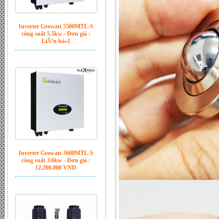
Inverter Growatt 5500MTL-S
công suất 5.5kw - Đơn giá :
LiÃªn há»‡
Inverter Growatt 3600MTL-S
công suất 3.6kw - Đơn giá :
12.200.000 VND