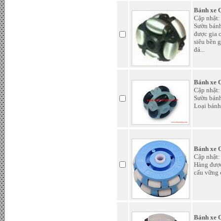
Bánh xe Omni nhựa 51mm -
Đơn giá : 35.000 VND
Bánh xe 
Cập nhật:
Sườn bánh
được gia 
siêu bền 
đá...
Bánh xe 
Cập nhật:
Sườn bánh
Loại bánh
Shagai-Robocon 2019 - Đơn giá
: LiÃªn há»‡
Bánh xe 
Cập nhật:
Hàng được
cấu vững c
Bánh xe 