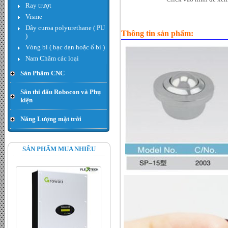
Ray trượt
giá : LiÃªn há»‡
Visme
Dây curoa polyurethane ( PU
Thông tin sản phẩm:
)
Vòng bi ( bạc dạn hoặc ổ bi )
Nam Châm các loại
Sản Phẩm CNC
Sân thi đấu Robocon và Phụ
kiện
Năng Lượng mặt trời
Hạt thóc - Đơn giá : 300.000
VND
SẢN PHẨM MUA NHIỀU