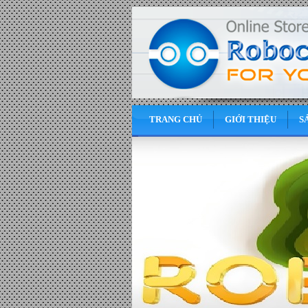
TRANG CHỦ
GIỚI THIỆU
S
0
VND