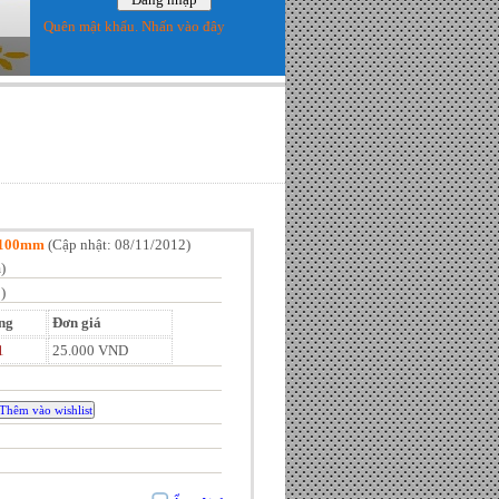
Quên mật khẩu. Nhấn vào đây
 100mm
(
Cập nhật: 08/11/2012
)
)
)
ng
Đơn giá
1
25.000 VND