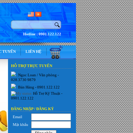
Hotline : 0901.122.122
C TUYẾN
LIÊN HỆ
HỖ TRỢ TRỰC TUYẾN
Ngọc Loan / Văn phòng -
028.3730 9879
Bán Hàng - 0901.122.122
Hỗ Trợ Kỹ Thuật -
0901.122.122
ĐĂNG NHẬP /
ĐĂNG KÝ
Email
Mật khẩu