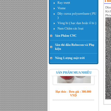
Thô
Ray trượt
468rpm encoder 13ppr - Đơn
giá : LiÃªn há»‡
Dùn
Visme
Kíc
Dây curoa polyurethane ( PU
Phía
)
Vòng bi ( bạc dạn hoặc ổ bi )
Nam Châm các loại
Sản Phẩm CNC
Sân thi đấu Robocon và Phụ
kiện
Năng Lượng mặt trời
Hạt thóc - Đơn giá : 300.000
VND
SẢN PHẨM MUA NHIỀU